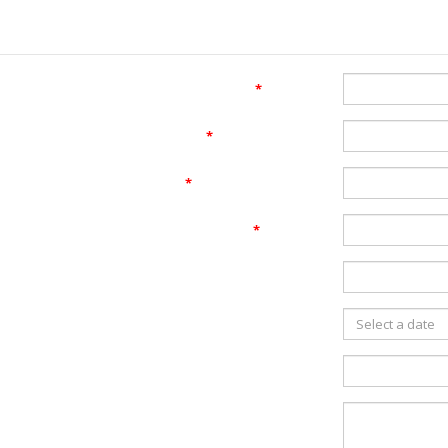
Contactez-nous
*
Prénom
*
Nom de famille
*
Téléphone mobile
*
Courriel
Nom de l'entreprise
Date du spectacle
Heure du spectacle
Détails du spectacle / message